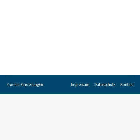
Wandel haben wir auch in einer neuen
Außendarstellung nachvollzogen. Das Logo
verbindet hanseatische Tradition mit
unternehmerischer Agilität. Ein neues W steht für
unsere Kernkompetenz rund um die Waage, aber
auch für die Weltoffenheit der Freien…
Cookie-Einstellungen
Impressum
Datenschutz
Kontakt