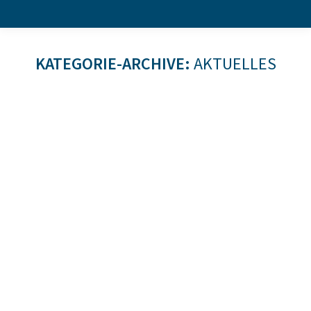
KATEGORIE-ARCHIVE:
AKTUELLES
Neues Corporate Design für Waagen-
Schmitt.
Aktuelles
Von
nkalberg
14. Januar 2019
Aus den Anfängen eines regionalen Waagen-
Händlers hat sich die Waagen-Schmitt GmbH zu
einem international agierenden Dienstleistungs-
und Handelsunternehmen entwickelt. Diesen